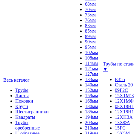
68мм
70мм
73мм
76мм
83мм
85мм
89мм
90мм
95мм
102мм
108мм
114мм
Трубы по стал
121мм
▼
127мм
133мм
E355
Весь каталог
140мм
Сталь 20
Трубы
152мм
09Г2С
Листы
159мм
15Х1М1
Поковки
168мм
12Х1МФ
Круги
180мм
08Х18Н1
Шестигранники
185мм
12Х18Н1
Квадраты
194мм
12ХН3А
Трубы
203мм
13ХФА
оребренные
210мм
15ГС
U-образные
219мм
15Х5М