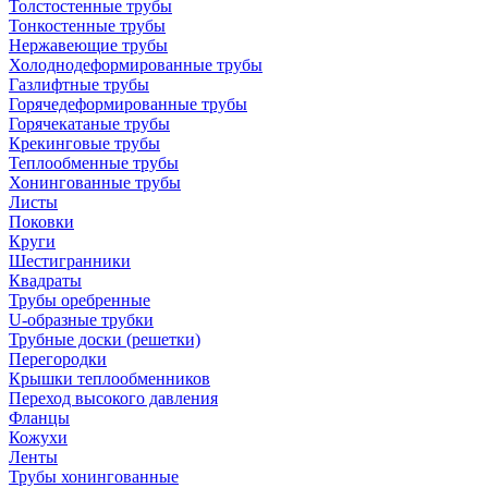
Толстостенные трубы
Тонкостенные трубы
Нержавеющие трубы
Холоднодеформированные трубы
Газлифтные трубы
Горячедеформированные трубы
Горячекатаные трубы
Крекинговые трубы
Теплообменные трубы
Хонингованные трубы
Листы
Поковки
Круги
Шестигранники
Квадраты
Трубы оребренные
U-образные трубки
Трубные доски (решетки)
Перегородки
Крышки теплообменников
Переход высокого давления
Фланцы
Кожухи
Ленты
Трубы хонингованные