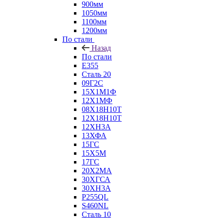
900мм
1050мм
1100мм
1200мм
По стали
Назад
По стали
E355
Сталь 20
09Г2С
15Х1М1Ф
12Х1МФ
08Х18Н10Т
12Х18Н10Т
12ХН3А
13ХФА
15ГС
15Х5М
17ГС
20Х2МА
30ХГСА
30ХН3А
P255QL
S460NL
Сталь 10