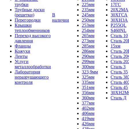
трубки
225мм
17ГС
Трубные доски
235мм
20Х2МА
(решетки)
В
245мм
30ХГСА
Перегородки
наличии
250мм
30ХН3А
Крышки
253мм
P255QL
теплообменников
254мм
S460NL
Переход высокого
265мм
Сталь 10
давления
273мм
Сталь 20
Фланцы
285мм
15хм
Кожухи
286мм
Сталь 2
Ленты
290мм
Сталь 2
Услуги
299мм
Сталь 20
металлообработки
300мм
Сталь 3
Лаборатория
323,9мм
Сталь 35
неразрушающего
325мм
Сталь 3
контроля
335мм
Сталь 40
351мм
Сталь 45
356мм
30ХН2
360мм
Сталь Д
377мм
402мм
406мм
419мм
426мм
428мм