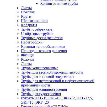
Хонингованные трубы
Листы
Поковки
Круги
Шестигранники
Квадраты
Трубы оребренные
U-образные трубки
Трубные доски (решетки)
Перегородки
Крышки теплообменников
Переход высокого давления
Фланцы
Кожухи
Ленты
Трубы хонингованные
Трубы для атомной промышленности
Трубы для тепловой энергетики
Трубы для нефтегазовой и нефтехимической
промышленности
Трубы для машиностроения
Трубы для судостроения
Рукоять ЭКГ- 8, ЭКГ-10, ЭКГ-12, ЭКГ-12,5,
ЭКГ-15, ЭКГ- 20
Группа компаний «ТЕХНО»