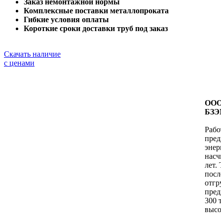
Заказ немонтажной нормы
Комплексные поставки металлопроката
Гибкие условия оплаты
Короткие сроки доставки труб под заказ
Скачать наличие
с ценами
ООО
БЗЭ
Рабо
пред
энер
насч
лет.
посл
отг
пред
300 
высо