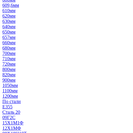
609,6мм
610мм
620мм
630мм
640мм
650мм
657мм
660мм
680мм
700мм
710мм
720мм
800мм
820мм
900мм
1050мм
1100мм
1200мм
По стали
E355
Сталь 20
09Г2С
15Х1М1Ф
12Х1МФ