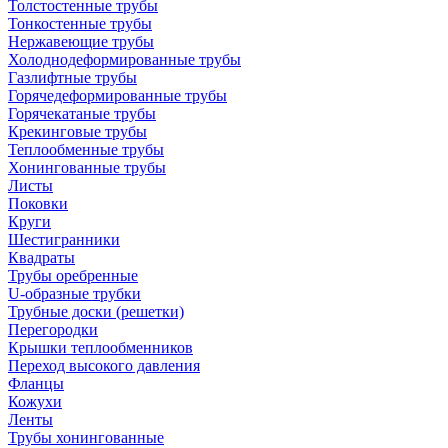
Толстостенные трубы
Тонкостенные трубы
Нержавеющие трубы
Холоднодеформированные трубы
Газлифтные трубы
Горячедеформированные трубы
Горячекатаные трубы
Крекинговые трубы
Теплообменные трубы
Хонингованные трубы
Листы
Поковки
Круги
Шестигранники
Квадраты
Трубы оребренные
U-образные трубки
Трубные доски (решетки)
Перегородки
Крышки теплообменников
Переход высокого давления
Фланцы
Кожухи
Ленты
Трубы хонингованные