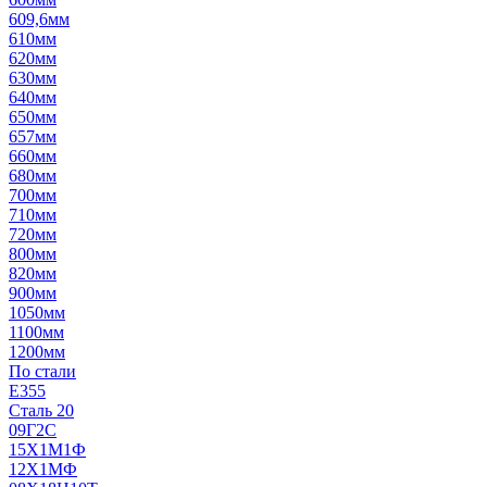
609,6мм
610мм
620мм
630мм
640мм
650мм
657мм
660мм
680мм
700мм
710мм
720мм
800мм
820мм
900мм
1050мм
1100мм
1200мм
По стали
E355
Сталь 20
09Г2С
15Х1М1Ф
12Х1МФ