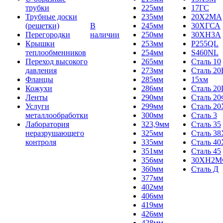
трубки
225мм
17ГС
Трубные доски
235мм
20Х2МА
(решетки)
В
245мм
30ХГСА
Перегородки
наличии
250мм
30ХН3А
Крышки
253мм
P255QL
теплообменников
254мм
S460NL
Переход высокого
265мм
Сталь 10
давления
273мм
Сталь 20
Фланцы
285мм
15хм
Кожухи
286мм
Сталь 2
Ленты
290мм
Сталь 2
Услуги
299мм
Сталь 20
металлообработки
300мм
Сталь 3
Лаборатория
323,9мм
Сталь 35
неразрушающего
325мм
Сталь 3
контроля
335мм
Сталь 40
351мм
Сталь 45
356мм
30ХН2
360мм
Сталь Д
377мм
402мм
406мм
419мм
426мм
428мм