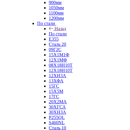
900мм
1050мм
1100мм
1200мм
По стали
Назад
По стали
E355
Сталь 20
09Г2С
15Х1М1Ф
12Х1МФ
08Х18Н10Т
12Х18Н10Т
12ХН3А
13ХФА
15ГС
15Х5М
17ГС
20Х2МА
30ХГСА
30ХН3А
P255QL
S460NL
Сталь 10