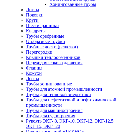
Хонингованные трубы
Листы
Поковки
Круги
Шестигранники
Квадраты
Трубы оребренные
U-образные трубки
Трубные доски (решетки)
Перегородки
Крышки теплообменников
Переход высокого давления
Фланцы
Кожухи
Ленты
Трубы хонингованные
Трубы для атомной промышленности
Трубы для тепловой энергетики
Трубы для нефтегазовой и нефтехимической
промышленности
Трубы для машиностроения
Трубы для судостроения
Рукоять ЭКГ- 8, ЭКГ-10, ЭКГ-12, ЭКГ-12,5,
ЭКГ-15, ЭКГ- 20
Группа компаний «ТЕХНО»