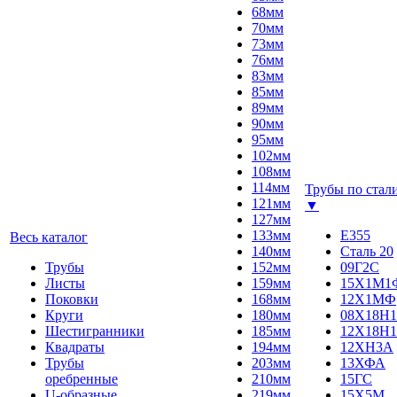
68мм
70мм
73мм
76мм
83мм
85мм
89мм
90мм
95мм
102мм
108мм
114мм
Трубы по стал
121мм
▼
127мм
133мм
E355
Весь каталог
140мм
Сталь 20
Трубы
152мм
09Г2С
Листы
159мм
15Х1М1
Поковки
168мм
12Х1МФ
Круги
180мм
08Х18Н1
Шестигранники
185мм
12Х18Н1
Квадраты
194мм
12ХН3А
Трубы
203мм
13ХФА
оребренные
210мм
15ГС
U-образные
219мм
15Х5М