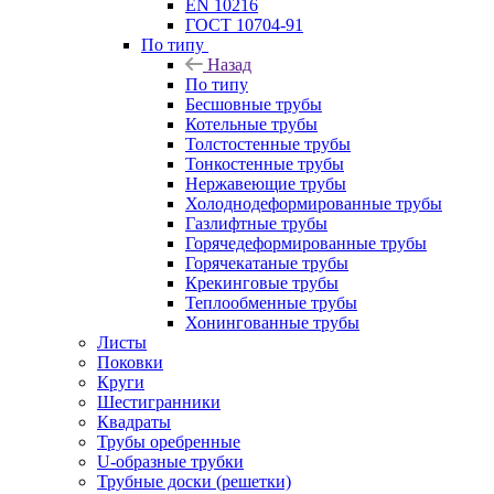
EN 10216
ГОСТ 10704-91
По типу
Назад
По типу
Бесшовные трубы
Котельные трубы
Толстостенные трубы
Тонкостенные трубы
Нержавеющие трубы
Холоднодеформированные трубы
Газлифтные трубы
Горячедеформированные трубы
Горячекатаные трубы
Крекинговые трубы
Теплообменные трубы
Хонингованные трубы
Листы
Поковки
Круги
Шестигранники
Квадраты
Трубы оребренные
U-образные трубки
Трубные доски (решетки)