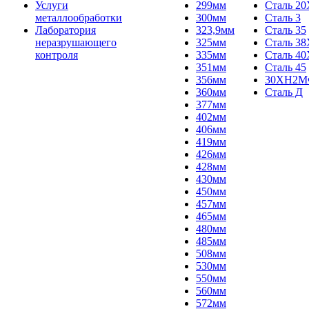
Услуги
299мм
Сталь 20
металлообработки
300мм
Сталь 3
Лаборатория
323,9мм
Сталь 35
неразрушающего
325мм
Сталь 3
контроля
335мм
Сталь 40
351мм
Сталь 45
356мм
30ХН2
360мм
Сталь Д
377мм
402мм
406мм
419мм
426мм
428мм
430мм
450мм
457мм
465мм
480мм
485мм
508мм
530мм
550мм
560мм
572мм