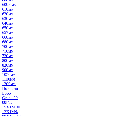
609,6мм
610мм
620мм
630мм
640мм
650мм
657мм
660мм
680мм
700мм
710мм
720мм
800мм
820мм
900мм
1050мм
1100мм
1200мм
По стали
E355
Сталь 20
09Г2С
15Х1М1Ф
12Х1МФ