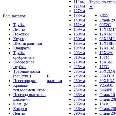
114мм
Трубы по стал
121мм
▼
127мм
133мм
E355
Весь каталог
140мм
Сталь 20
Трубы
152мм
09Г2С
Листы
159мм
15Х1М1
Поковки
168мм
12Х1МФ
Круги
180мм
08Х18Н1
Шестигранники
185мм
12Х18Н1
Квадраты
194мм
12ХН3А
Трубы
203мм
13ХФА
оребренные
210мм
15ГС
U-образные
219мм
15Х5М
трубки
225мм
17ГС
Трубные доски
235мм
20Х2МА
(решетки)
В
245мм
30ХГСА
Перегородки
наличии
250мм
30ХН3А
Крышки
253мм
P255QL
теплообменников
254мм
S460NL
Переход высокого
265мм
Сталь 10
давления
273мм
Сталь 20
Фланцы
285мм
15хм
Кожухи
286мм
Сталь 2
Ленты
290мм
Сталь 2