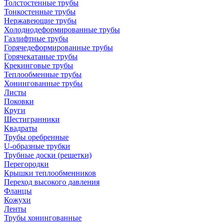
Толстостенные трубы
Тонкостенные трубы
Нержавеющие трубы
Холоднодеформированные трубы
Газлифтные трубы
Горячедеформированные трубы
Горячекатаные трубы
Крекинговые трубы
Теплообменные трубы
Хонингованные трубы
Листы
Поковки
Круги
Шестигранники
Квадраты
Трубы оребренные
U-образные трубки
Трубные доски (решетки)
Перегородки
Крышки теплообменников
Переход высокого давления
Фланцы
Кожухи
Ленты
Трубы хонингованные