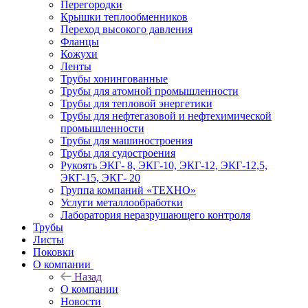
Перегородки
Крышки теплообменников
Переход высокого давления
Фланцы
Кожухи
Ленты
Трубы хонингованные
Трубы для атомной промышленности
Трубы для тепловой энергетики
Трубы для нефтегазовой и нефтехимической
промышленности
Трубы для машиностроения
Трубы для судостроения
Рукоять ЭКГ- 8, ЭКГ-10, ЭКГ-12, ЭКГ-12,5,
ЭКГ-15, ЭКГ- 20
Группа компаний «ТЕХНО»
Услуги металлообработки
Лаборатория неразрушающего контроля
Трубы
Листы
Поковки
О компании
Назад
О компании
Новости