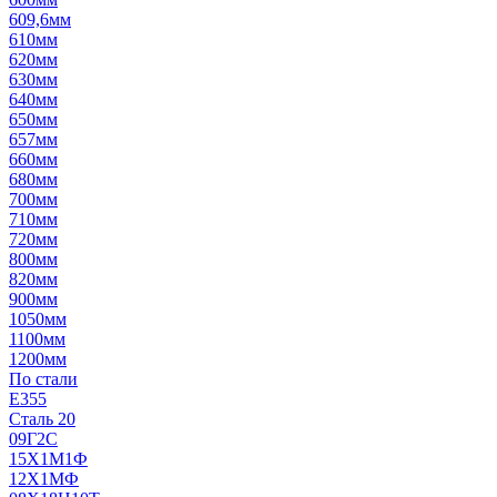
609,6мм
610мм
620мм
630мм
640мм
650мм
657мм
660мм
680мм
700мм
710мм
720мм
800мм
820мм
900мм
1050мм
1100мм
1200мм
По стали
E355
Сталь 20
09Г2С
15Х1М1Ф
12Х1МФ