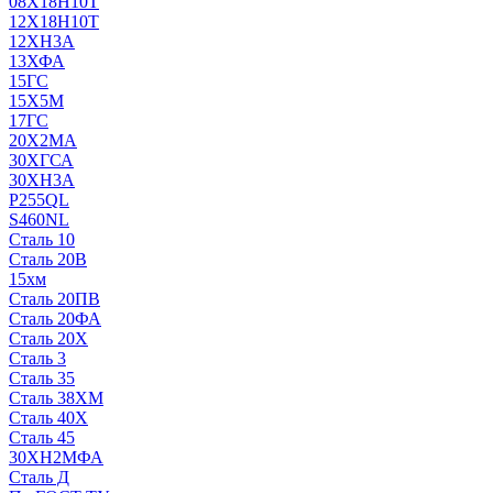
08Х18Н10Т
12Х18Н10Т
12ХН3А
13ХФА
15ГС
15Х5М
17ГС
20Х2МА
30ХГСА
30ХН3А
P255QL
S460NL
Сталь 10
Сталь 20В
15хм
Сталь 20ПВ
Сталь 20ФА
Сталь 20Х
Сталь 3
Сталь 35
Сталь 38ХМ
Сталь 40Х
Сталь 45
30ХН2МФА
Сталь Д