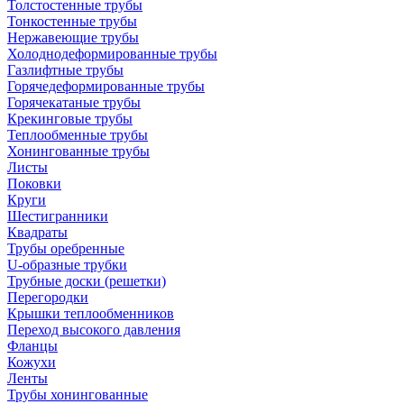
Толстостенные трубы
Тонкостенные трубы
Нержавеющие трубы
Холоднодеформированные трубы
Газлифтные трубы
Горячедеформированные трубы
Горячекатаные трубы
Крекинговые трубы
Теплообменные трубы
Хонингованные трубы
Листы
Поковки
Круги
Шестигранники
Квадраты
Трубы оребренные
U-образные трубки
Трубные доски (решетки)
Перегородки
Крышки теплообменников
Переход высокого давления
Фланцы
Кожухи
Ленты
Трубы хонингованные