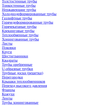
Толстостенные трубы
Тонкостенные трубы
Нержавеющие трубы
Холоднодеформированные трубы
Газлифтные трубы
Горячедеформированные трубы
Горячекатаные трубы
Крекинговые трубы
Теплообменные трубы
Хонингованные трубы
Листы
Поковки
Круги
Шестигранники
Квадраты
Трубы оребренные
U-образные трубки
Трубные доски (решетки)
Перегородки
Крышки теплообменников
Переход высокого давления
Фланцы
Кожухи
Ленты
Трубы хонингованные