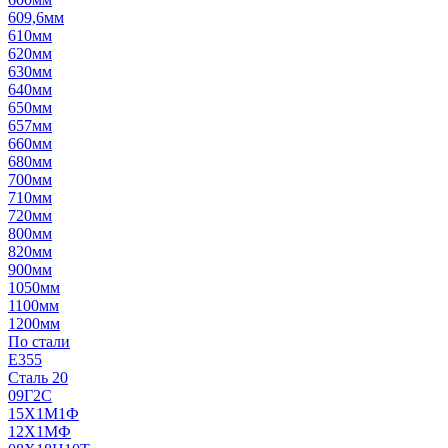
609,6мм
610мм
620мм
630мм
640мм
650мм
657мм
660мм
680мм
700мм
710мм
720мм
800мм
820мм
900мм
1050мм
1100мм
1200мм
По стали
E355
Сталь 20
09Г2С
15Х1М1Ф
12Х1МФ