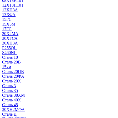
08Х18Н10Т
12Х18Н10Т
12ХН3А
13ХФА
15ГС
15Х5М
17ГС
20Х2МА
30ХГСА
30ХН3А
P255QL
S460NL
Сталь 10
Сталь 20В
15хм
Сталь 20ПВ
Сталь 20ФА
Сталь 20Х
Сталь 3
Сталь 35
Сталь 38ХМ
Сталь 40Х
Сталь 45
30ХН2МФА
Сталь Д