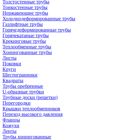
Толстостенные трубы
Тонкостенные трубы
Нержавеющие трубы
Холоднодеформированные трубы
Газлифтные трубы
Горячедеформированные трубы
Горячекатаные трубы
Крекинговые трубы
Теплообменные трубы
Хонингованные трубы
Листы
Поковки
Круги
Шестигранники
Квадраты
Трубы оребренные
U-образные трубки
Трубные доски (решетки)
Перегородки
Крышки теплообменников
Переход высокого давления
Фланцы
Кожухи
Ленты
Трубы хонингованные