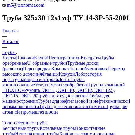
m5@texnomet.com
Труба 325х30 12х1мф ТУ 14-3Р-55-2001
Главная
—
Каталог
—
Трубы
Листы
Поковки
Круги
Шестигранники
Квадраты
Трубы
оребренные
U-образные трубки
Трубные доски
(решетки)
Перегородки
Крышки теплообменников
Переход
высокого давления
Фланцы
Кожухи
Лаборатория
неразрушающего контроля
Ленты
Трубы
хонингованные
Услуги металлообработки
Группа компаний
«ТЕХНО»
Рукоять ЭКГ- 8, ЭКГ-10, ЭКГ-12, ЭКГ-12,5,
ЭКГ-15, ЭКГ- 20
Трубы для судостроения
Трубы для
машиностроения
Трубы для нефтегазовой и нефтехимической
промышленности
Трубы для тепловой энергетики
Трубы для
атомной промышленности
—
Толстостенные трубы
Бесшовные трубы
Котельные трубы
Тонкостенные
трубы
Нержавеющие трубы
Холоднодеформированные