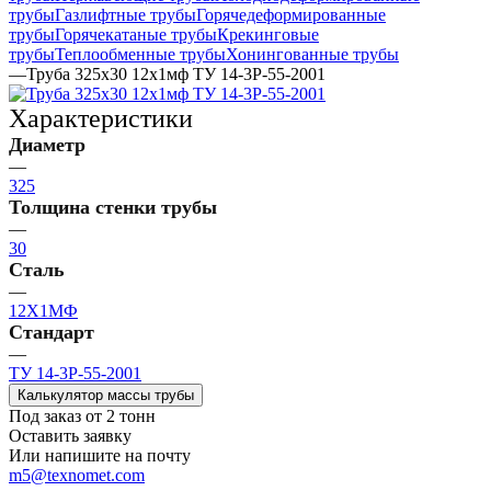
трубы
Газлифтные трубы
Горячедеформированные
трубы
Горячекатаные трубы
Крекинговые
трубы
Теплообменные трубы
Хонингованные трубы
—
Труба 325х30 12х1мф ТУ 14-3Р-55-2001
Характеристики
Диаметр
—
325
Толщина стенки трубы
—
30
Сталь
—
12Х1МФ
Стандарт
—
ТУ 14-3Р-55-2001
Калькулятор массы трубы
Под заказ от 2 тонн
Оставить заявку
Или напишите на почту
m5@texnomet.com