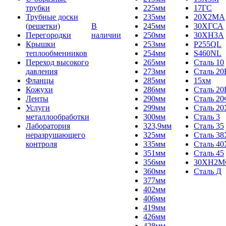
трубки
225мм
17ГС
Трубные доски
235мм
20Х2МА
(решетки)
В
245мм
30ХГСА
Перегородки
наличии
250мм
30ХН3А
Крышки
253мм
P255QL
теплообменников
254мм
S460NL
Переход высокого
265мм
Сталь 10
давления
273мм
Сталь 20
Фланцы
285мм
15хм
Кожухи
286мм
Сталь 2
Ленты
290мм
Сталь 2
Услуги
299мм
Сталь 20
металлообработки
300мм
Сталь 3
Лаборатория
323,9мм
Сталь 35
неразрушающего
325мм
Сталь 3
контроля
335мм
Сталь 40
351мм
Сталь 45
356мм
30ХН2
360мм
Сталь Д
377мм
402мм
406мм
419мм
426мм
428мм