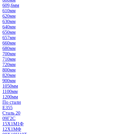
609,6мм
610мм
620мм
630мм
640мм
650мм
657мм
660мм
680мм
700мм
710мм
720мм
800мм
820мм
900мм
1050мм
1100мм
1200мм
По стали
E355
Сталь 20
09Г2С
15Х1М1Ф
12Х1МФ