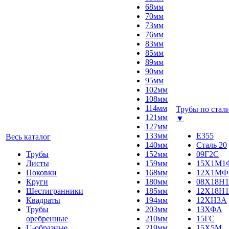
68мм
70мм
73мм
76мм
83мм
85мм
89мм
90мм
95мм
102мм
108мм
114мм
Трубы по стал
121мм
▼
127мм
133мм
E355
Весь каталог
140мм
Сталь 20
Трубы
152мм
09Г2С
Листы
159мм
15Х1М1
Поковки
168мм
12Х1МФ
Круги
180мм
08Х18Н1
Шестигранники
185мм
12Х18Н1
Квадраты
194мм
12ХН3А
Трубы
203мм
13ХФА
оребренные
210мм
15ГС
U-образные
219мм
15Х5М