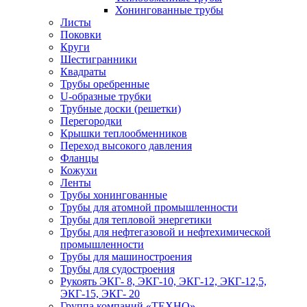
Хонингованные трубы
Листы
Поковки
Круги
Шестигранники
Квадраты
Трубы оребренные
U-образные трубки
Трубные доски (решетки)
Перегородки
Крышки теплообменников
Переход высокого давления
Фланцы
Кожухи
Ленты
Трубы хонингованные
Трубы для атомной промышленности
Трубы для тепловой энергетики
Трубы для нефтегазовой и нефтехимической
промышленности
Трубы для машиностроения
Трубы для судостроения
Рукоять ЭКГ- 8, ЭКГ-10, ЭКГ-12, ЭКГ-12,5,
ЭКГ-15, ЭКГ- 20
Группа компаний «ТЕХНО»