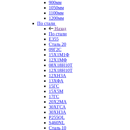
900мм
1050мм
1100мм
1200мм
По стали
Назад
По стали
E355
Сталь 20
09Г2С
15Х1М1Ф
12Х1МФ
08Х18Н10Т
12Х18Н10Т
12ХН3А
13ХФА
15ГС
15Х5М
17ГС
20Х2МА
30ХГСА
30ХН3А
P255QL
S460NL
Сталь 10