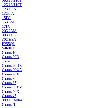
08Х18Н10Т
12Х18Н10Т
12ХН3А
13ХФА
15ГС
15Х5М
17ГС
20Х2МА
30ХГСА
30ХН3А
P255QL
S460NL
Сталь 10
Сталь 20В
15хм
Сталь 20ПВ
Сталь 20ФА
Сталь 20Х
Сталь 3
Сталь 35
Сталь 38ХМ
Сталь 40Х
Сталь 45
30ХН2МФА
Сталь Д