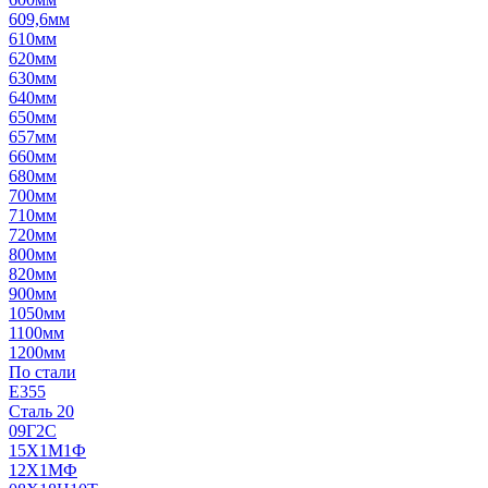
609,6мм
610мм
620мм
630мм
640мм
650мм
657мм
660мм
680мм
700мм
710мм
720мм
800мм
820мм
900мм
1050мм
1100мм
1200мм
По стали
E355
Сталь 20
09Г2С
15Х1М1Ф
12Х1МФ