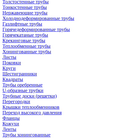
Толстостенные трубы
Тонкостенные трубы
Нержавеющие трубы
Холоднодеформированные трубы
Газлифтные трубы
Горячедеформированные трубы
Горячекатаные трубы
Крекинговые трубы
Теплообменные трубы
Хонингованные трубы
Листы
Поковки
Круги
Шестигранники
Квадраты
Трубы оребренные
U-образные трубки
Трубные доски (решетки)
Перегородки
Крышки теплообменников
Переход высокого давления
Фланцы
Кожухи
Ленты
Трубы хонингованные