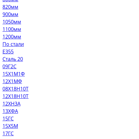
820мм
900мм
1050мм
1100мм
1200мм
По стали
E355
Сталь 20
09Г2С
15Х1М1Ф
12Х1МФ
08Х18Н10Т
12Х18Н10Т
12ХН3А
13ХФА
15ГС
15Х5М
17ГС