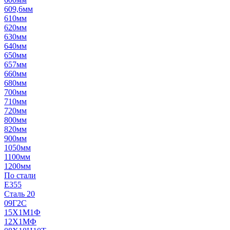
609,6мм
610мм
620мм
630мм
640мм
650мм
657мм
660мм
680мм
700мм
710мм
720мм
800мм
820мм
900мм
1050мм
1100мм
1200мм
По стали
E355
Сталь 20
09Г2С
15Х1М1Ф
12Х1МФ