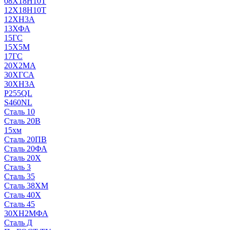
08Х18Н10Т
12Х18Н10Т
12ХН3А
13ХФА
15ГС
15Х5М
17ГС
20Х2МА
30ХГСА
30ХН3А
P255QL
S460NL
Сталь 10
Сталь 20В
15хм
Сталь 20ПВ
Сталь 20ФА
Сталь 20Х
Сталь 3
Сталь 35
Сталь 38ХМ
Сталь 40Х
Сталь 45
30ХН2МФА
Сталь Д