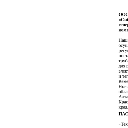
ОО
«Си
ген
ком
Наш
осущ
регу
пост
труб
для 
элек
и те
Кеме
Нов
обла
Алта
Крас
края
ПАО
«Тех