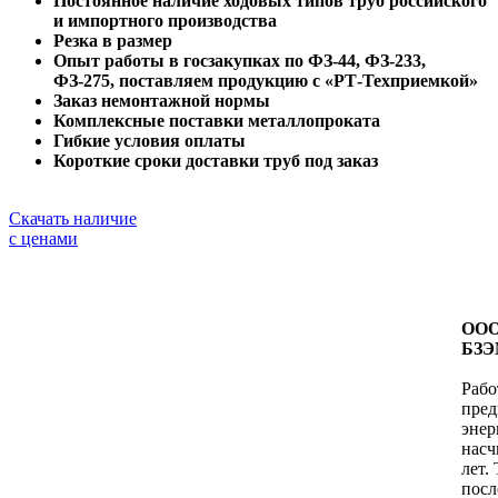
Постоянное наличие ходовых типов труб российского
и импортного производства
Резка в размер
Опыт работы в госзакупках по ФЗ-44, ФЗ-233,
ФЗ-275, поставляем продукцию с «РТ-Техприемкой»
Заказ немонтажной нормы
Комплексные поставки металлопроката
Гибкие условия оплаты
Короткие сроки доставки труб под заказ
Скачать наличие
с ценами
ООО
БЗЭ
Рабо
пред
энер
насч
лет.
посл