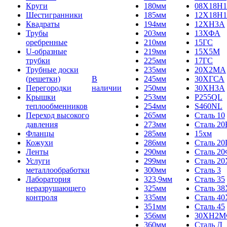
Круги
180мм
08Х18Н1
Шестигранники
185мм
12Х18Н1
Квадраты
194мм
12ХН3А
Трубы
203мм
13ХФА
оребренные
210мм
15ГС
U-образные
219мм
15Х5М
трубки
225мм
17ГС
Трубные доски
235мм
20Х2МА
(решетки)
В
245мм
30ХГСА
Перегородки
наличии
250мм
30ХН3А
Крышки
253мм
P255QL
теплообменников
254мм
S460NL
Переход высокого
265мм
Сталь 10
давления
273мм
Сталь 20
Фланцы
285мм
15хм
Кожухи
286мм
Сталь 2
Ленты
290мм
Сталь 2
Услуги
299мм
Сталь 20
металлообработки
300мм
Сталь 3
Лаборатория
323,9мм
Сталь 35
неразрушающего
325мм
Сталь 3
контроля
335мм
Сталь 40
351мм
Сталь 45
356мм
30ХН2
360мм
Сталь Д