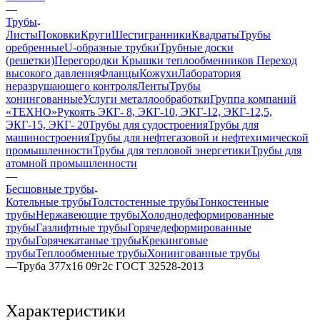
—
Трубы
Листы
Поковки
Круги
Шестигранники
Квадраты
Трубы
оребренные
U-образные трубки
Трубные доски
(решетки)
Перегородки
Крышки теплообменников
Переход
высокого давления
Фланцы
Кожухи
Лаборатория
неразрушающего контроля
Ленты
Трубы
хонингованные
Услуги металлообработки
Группа компаний
«ТЕХНО»
Рукоять ЭКГ- 8, ЭКГ-10, ЭКГ-12, ЭКГ-12,5,
ЭКГ-15, ЭКГ- 20
Трубы для судостроения
Трубы для
машиностроения
Трубы для нефтегазовой и нефтехимической
промышленности
Трубы для тепловой энергетики
Трубы для
атомной промышленности
—
Бесшовные трубы
Котельные трубы
Толстостенные трубы
Тонкостенные
трубы
Нержавеющие трубы
Холоднодеформированные
трубы
Газлифтные трубы
Горячедеформированные
трубы
Горячекатаные трубы
Крекинговые
трубы
Теплообменные трубы
Хонингованные трубы
—
Труба 377х16 09г2с ГОСТ 32528-2013
Характеристики