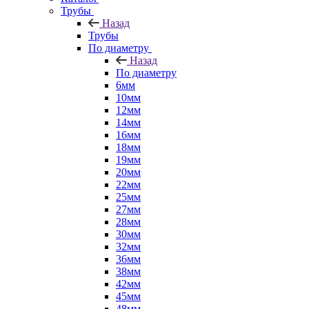
Трубы
Назад
Трубы
По диаметру
Назад
По диаметру
6мм
10мм
12мм
14мм
16мм
18мм
19мм
20мм
22мм
25мм
27мм
28мм
30мм
32мм
36мм
38мм
42мм
45мм
48мм