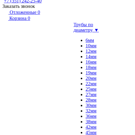
+7 (351) 242-25-40
Заказать звонок
Отложенные
0
Корзина
0
Трубы по
диаметру ▼
6мм
10мм
12мм
14мм
16мм
18мм
19мм
20мм
22мм
25мм
27мм
28мм
30мм
32мм
36мм
38мм
42мм
45мм