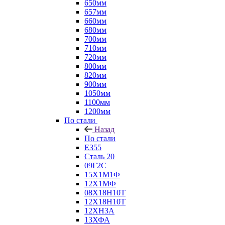
650мм
657мм
660мм
680мм
700мм
710мм
720мм
800мм
820мм
900мм
1050мм
1100мм
1200мм
По стали
Назад
По стали
E355
Сталь 20
09Г2С
15Х1М1Ф
12Х1МФ
08Х18Н10Т
12Х18Н10Т
12ХН3А
13ХФА