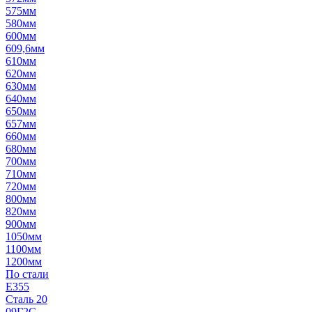
575мм
580мм
600мм
609,6мм
610мм
620мм
630мм
640мм
650мм
657мм
660мм
680мм
700мм
710мм
720мм
800мм
820мм
900мм
1050мм
1100мм
1200мм
По стали
E355
Сталь 20
09Г2С