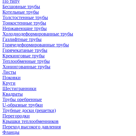
По типу
Бесшовные трубы
Котельные трубы
Толстостенные трубы
Тонкостенные трубы
Нержавеющие трубы
Холоднодеформированные трубы
Газлифтные трубы
Горячедеформированные трубы
Горячекатаные трубы
Крекинговые трубы
Теплообменные трубы
Хонингованные трубы
Листы
Поковки
Круги
Шестигранники
Квадраты
Трубы оребренные
U-образные трубки
Трубные доски (решетки)
Перегородки
Крышки теплообменников
Переход высокого давления
Фланцы