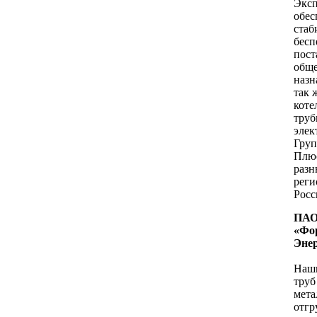
Эксп
обес
стаб
бесп
пост
общ
назн
так 
коте
труб
элек
Гру
Плю
разн
рег
Росс
ПА
«Фо
Эне
Наши
труб
мета
отгр