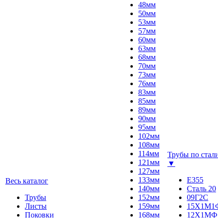
48мм
50мм
53мм
57мм
60мм
63мм
68мм
70мм
73мм
76мм
83мм
85мм
89мм
90мм
95мм
102мм
108мм
114мм
Трубы по стал
121мм
▼
127мм
133мм
E355
Весь каталог
140мм
Сталь 20
Трубы
152мм
09Г2С
Листы
159мм
15Х1М1
Поковки
168мм
12Х1МФ