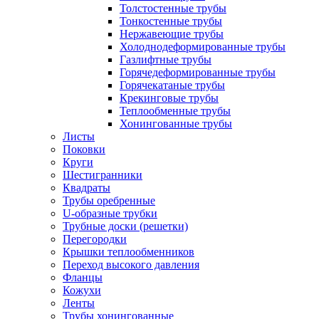
Толстостенные трубы
Тонкостенные трубы
Нержавеющие трубы
Холоднодеформированные трубы
Газлифтные трубы
Горячедеформированные трубы
Горячекатаные трубы
Крекинговые трубы
Теплообменные трубы
Хонингованные трубы
Листы
Поковки
Круги
Шестигранники
Квадраты
Трубы оребренные
U-образные трубки
Трубные доски (решетки)
Перегородки
Крышки теплообменников
Переход высокого давления
Фланцы
Кожухи
Ленты
Трубы хонингованные