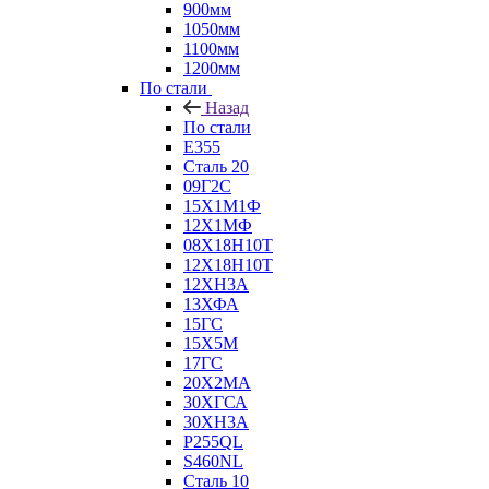
900мм
1050мм
1100мм
1200мм
По стали
Назад
По стали
E355
Сталь 20
09Г2С
15Х1М1Ф
12Х1МФ
08Х18Н10Т
12Х18Н10Т
12ХН3А
13ХФА
15ГС
15Х5М
17ГС
20Х2МА
30ХГСА
30ХН3А
P255QL
S460NL
Сталь 10