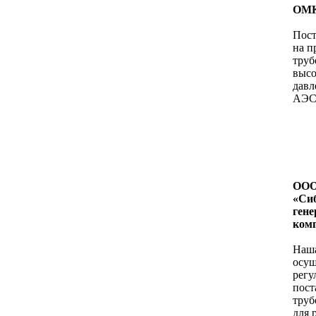
ОМК
Пост
на п
труб
высо
давле
АЭС
ОО
«Си
ген
ком
Наш
осущ
регу
пост
труб
для 