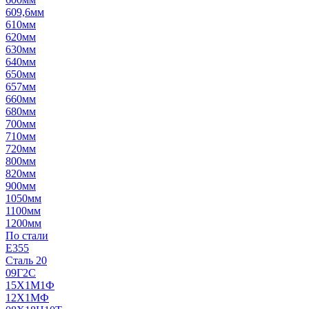
609,6мм
610мм
620мм
630мм
640мм
650мм
657мм
660мм
680мм
700мм
710мм
720мм
800мм
820мм
900мм
1050мм
1100мм
1200мм
По стали
E355
Сталь 20
09Г2С
15Х1М1Ф
12Х1МФ