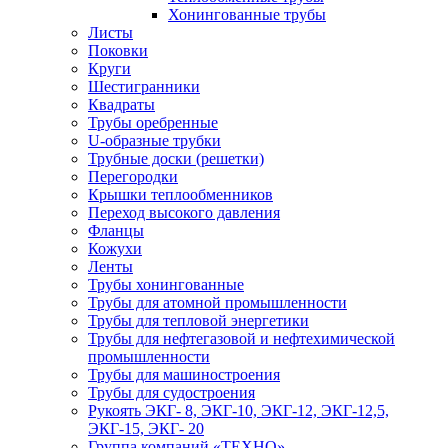
Хонингованные трубы
Листы
Поковки
Круги
Шестигранники
Квадраты
Трубы оребренные
U-образные трубки
Трубные доски (решетки)
Перегородки
Крышки теплообменников
Переход высокого давления
Фланцы
Кожухи
Ленты
Трубы хонингованные
Трубы для атомной промышленности
Трубы для тепловой энергетики
Трубы для нефтегазовой и нефтехимической
промышленности
Трубы для машиностроения
Трубы для судостроения
Рукоять ЭКГ- 8, ЭКГ-10, ЭКГ-12, ЭКГ-12,5,
ЭКГ-15, ЭКГ- 20
Группа компаний «ТЕХНО»