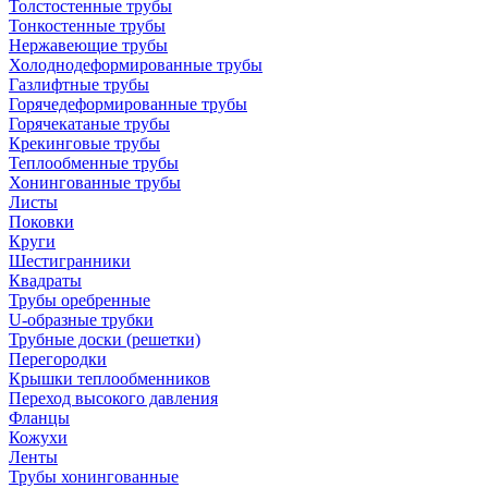
Толстостенные трубы
Тонкостенные трубы
Нержавеющие трубы
Холоднодеформированные трубы
Газлифтные трубы
Горячедеформированные трубы
Горячекатаные трубы
Крекинговые трубы
Теплообменные трубы
Хонингованные трубы
Листы
Поковки
Круги
Шестигранники
Квадраты
Трубы оребренные
U-образные трубки
Трубные доски (решетки)
Перегородки
Крышки теплообменников
Переход высокого давления
Фланцы
Кожухи
Ленты
Трубы хонингованные