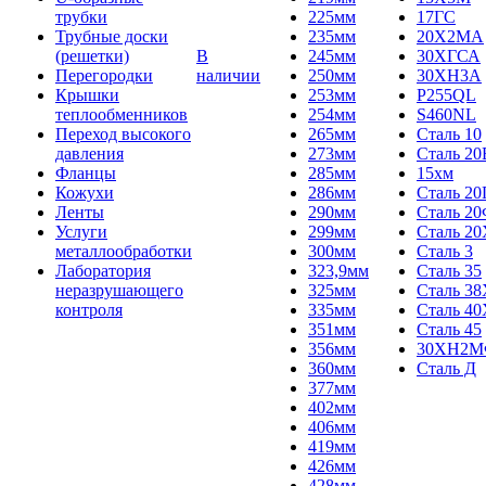
трубки
225мм
17ГС
Трубные доски
235мм
20Х2МА
(решетки)
В
245мм
30ХГСА
Перегородки
наличии
250мм
30ХН3А
Крышки
253мм
P255QL
теплообменников
254мм
S460NL
Переход высокого
265мм
Сталь 10
давления
273мм
Сталь 20
Фланцы
285мм
15хм
Кожухи
286мм
Сталь 2
Ленты
290мм
Сталь 2
Услуги
299мм
Сталь 20
металлообработки
300мм
Сталь 3
Лаборатория
323,9мм
Сталь 35
неразрушающего
325мм
Сталь 3
контроля
335мм
Сталь 40
351мм
Сталь 45
356мм
30ХН2
360мм
Сталь Д
377мм
402мм
406мм
419мм
426мм
428мм