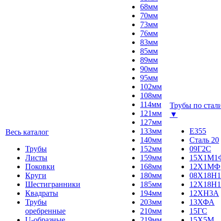
68мм
70мм
73мм
76мм
83мм
85мм
89мм
90мм
95мм
102мм
108мм
114мм
Трубы по стал
121мм
▼
127мм
133мм
E355
Весь каталог
140мм
Сталь 20
Трубы
152мм
09Г2С
Листы
159мм
15Х1М1
Поковки
168мм
12Х1МФ
Круги
180мм
08Х18Н1
Шестигранники
185мм
12Х18Н1
Квадраты
194мм
12ХН3А
Трубы
203мм
13ХФА
оребренные
210мм
15ГС
U-образные
219мм
15Х5М