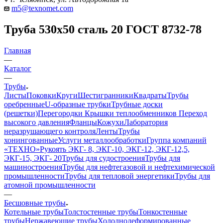
m5@texnomet.com
Труба 530х50 сталь 20 ГОСТ 8732-78
Главная
—
Каталог
—
Трубы
Листы
Поковки
Круги
Шестигранники
Квадраты
Трубы
оребренные
U-образные трубки
Трубные доски
(решетки)
Перегородки
Крышки теплообменников
Переход
высокого давления
Фланцы
Кожухи
Лаборатория
неразрушающего контроля
Ленты
Трубы
хонингованные
Услуги металлообработки
Группа компаний
«ТЕХНО»
Рукоять ЭКГ- 8, ЭКГ-10, ЭКГ-12, ЭКГ-12,5,
ЭКГ-15, ЭКГ- 20
Трубы для судостроения
Трубы для
машиностроения
Трубы для нефтегазовой и нефтехимической
промышленности
Трубы для тепловой энергетики
Трубы для
атомной промышленности
—
Бесшовные трубы
Котельные трубы
Толстостенные трубы
Тонкостенные
трубы
Нержавеющие трубы
Холоднодеформированные