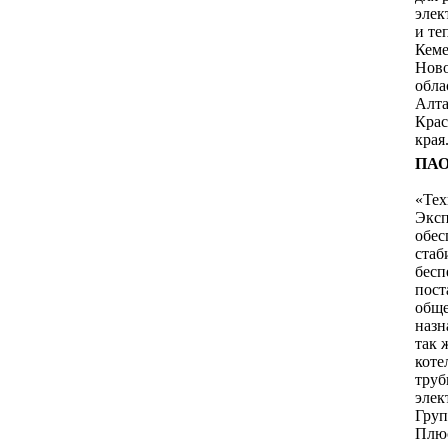
элек
и те
Кеме
Нов
обла
Алта
Крас
края
ПАО
«Тех
Эксп
обес
стаб
бесп
пост
общ
назн
так 
коте
труб
элек
Гру
Плю