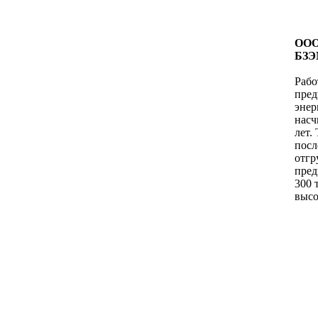
ООО
БЗЭ
Рабо
пред
энер
насч
лет.
посл
отг
пред
300 
высо