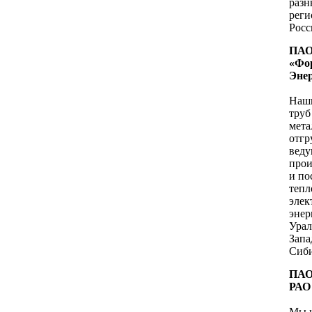
разн
рег
Росс
ПА
«Фо
Эне
Наши
труб
мета
отгр
вед
прои
и по
тепл
элек
энер
Урал
Запа
Сиб
ПАО
РАО
Мы 