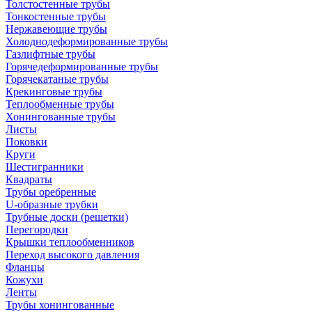
Толстостенные трубы
Тонкостенные трубы
Нержавеющие трубы
Холоднодеформированные трубы
Газлифтные трубы
Горячедеформированные трубы
Горячекатаные трубы
Крекинговые трубы
Теплообменные трубы
Хонингованные трубы
Листы
Поковки
Круги
Шестигранники
Квадраты
Трубы оребренные
U-образные трубки
Трубные доски (решетки)
Перегородки
Крышки теплообменников
Переход высокого давления
Фланцы
Кожухи
Ленты
Трубы хонингованные