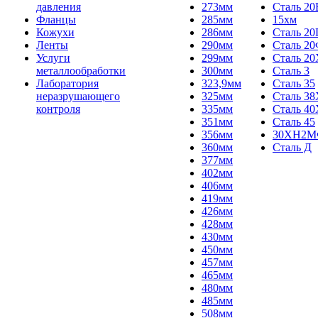
давления
273мм
Сталь 20
Фланцы
285мм
15хм
Кожухи
286мм
Сталь 2
Ленты
290мм
Сталь 2
Услуги
299мм
Сталь 20
металлообработки
300мм
Сталь 3
Лаборатория
323,9мм
Сталь 35
неразрушающего
325мм
Сталь 3
контроля
335мм
Сталь 40
351мм
Сталь 45
356мм
30ХН2
360мм
Сталь Д
377мм
402мм
406мм
419мм
426мм
428мм
430мм
450мм
457мм
465мм
480мм
485мм
508мм