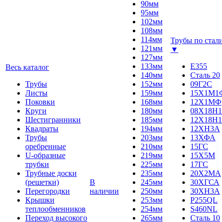
90мм
95мм
102мм
108мм
114мм
Трубы по стал
121мм
▼
127мм
133мм
E355
Весь каталог
140мм
Сталь 20
Трубы
152мм
09Г2С
Листы
159мм
15Х1М1
Поковки
168мм
12Х1МФ
Круги
180мм
08Х18Н1
Шестигранники
185мм
12Х18Н1
Квадраты
194мм
12ХН3А
Трубы
203мм
13ХФА
оребренные
210мм
15ГС
U-образные
219мм
15Х5М
трубки
225мм
17ГС
Трубные доски
235мм
20Х2МА
(решетки)
В
245мм
30ХГСА
Перегородки
наличии
250мм
30ХН3А
Крышки
253мм
P255QL
теплообменников
254мм
S460NL
Переход высокого
265мм
Сталь 10