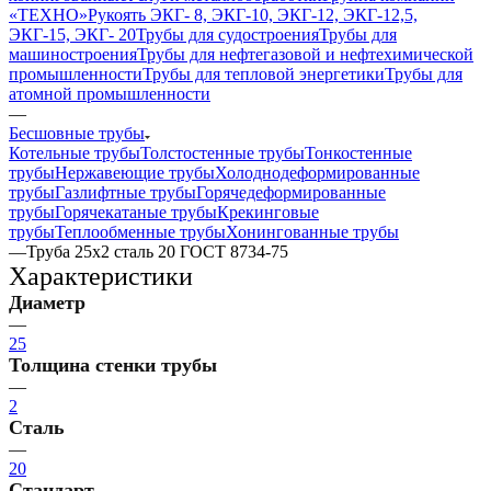
«ТЕХНО»
Рукоять ЭКГ- 8, ЭКГ-10, ЭКГ-12, ЭКГ-12,5,
ЭКГ-15, ЭКГ- 20
Трубы для судостроения
Трубы для
машиностроения
Трубы для нефтегазовой и нефтехимической
промышленности
Трубы для тепловой энергетики
Трубы для
атомной промышленности
—
Бесшовные трубы
Котельные трубы
Толстостенные трубы
Тонкостенные
трубы
Нержавеющие трубы
Холоднодеформированные
трубы
Газлифтные трубы
Горячедеформированные
трубы
Горячекатаные трубы
Крекинговые
трубы
Теплообменные трубы
Хонингованные трубы
—
Труба 25х2 сталь 20 ГОСТ 8734-75
Характеристики
Диаметр
—
25
Толщина стенки трубы
—
2
Сталь
—
20
Стандарт