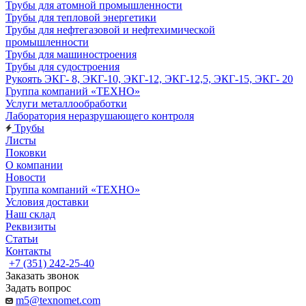
Трубы для атомной промышленности
Трубы для тепловой энергетики
Трубы для нефтегазовой и нефтехимической
промышленности
Трубы для машиностроения
Трубы для судостроения
Рукоять ЭКГ- 8, ЭКГ-10, ЭКГ-12, ЭКГ-12,5, ЭКГ-15, ЭКГ- 20
Группа компаний «ТЕХНО»
Услуги металлообработки
Лаборатория неразрушающего контроля
Трубы
Листы
Поковки
О компании
Новости
Группа компаний «ТЕХНО»
Условия доставки
Наш склад
Реквизиты
Статьи
Контакты
+7 (351) 242-25-40
Заказать звонок
Задать вопрос
m5@texnomet.com