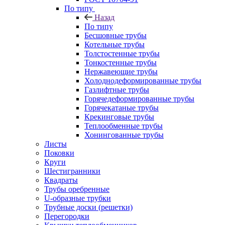
По типу
Назад
По типу
Бесшовные трубы
Котельные трубы
Толстостенные трубы
Тонкостенные трубы
Нержавеющие трубы
Холоднодеформированные трубы
Газлифтные трубы
Горячедеформированные трубы
Горячекатаные трубы
Крекинговые трубы
Теплообменные трубы
Хонингованные трубы
Листы
Поковки
Круги
Шестигранники
Квадраты
Трубы оребренные
U-образные трубки
Трубные доски (решетки)
Перегородки