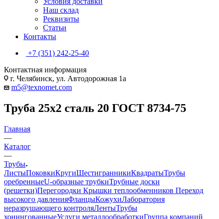
Условия доставки
Наш склад
Реквизиты
Статьи
Контакты
+7 (351) 242-25-40
Контактная информация
г. Челябинск, ул. Автодорожная 1а
m5@texnomet.com
Труба 25х2 сталь 20 ГОСТ 8734-75
Главная
—
Каталог
—
Трубы
Листы
Поковки
Круги
Шестигранники
Квадраты
Трубы
оребренные
U-образные трубки
Трубные доски
(решетки)
Перегородки
Крышки теплообменников
Переход
высокого давления
Фланцы
Кожухи
Лаборатория
неразрушающего контроля
Ленты
Трубы
хонингованные
Услуги металлообработки
Группа компаний