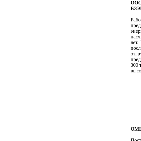
ООО
БЗЭ
Рабо
пред
энер
насч
лет.
посл
отг
пред
300 
высо
ОМК
Пост