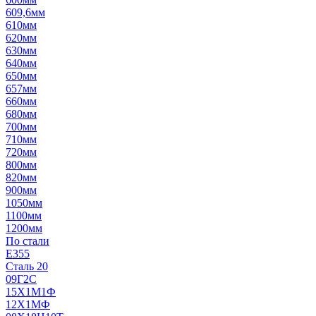
609,6мм
610мм
620мм
630мм
640мм
650мм
657мм
660мм
680мм
700мм
710мм
720мм
800мм
820мм
900мм
1050мм
1100мм
1200мм
По стали
E355
Сталь 20
09Г2С
15Х1М1Ф
12Х1МФ