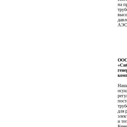
на п
труб
высо
давле
АЭС
ОО
«Си
ген
ком
Наш
осущ
регу
пост
труб
для 
элек
и те
Кеме