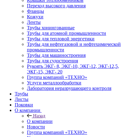
Крышки теплообменников
Переход высокого давления
Фланцы
Кожухи
Ленты
Трубы хонингованные
Трубы для атомной промышленности
Трубы для тепловой энергетики
Трубы для нефтегазовой и нефтехимической
промышленности
Трубы для машиностроения
Трубы для судостроения
Рукоять ЭКГ- 8, ЭКГ-10, ЭКГ-12, ЭКГ-12,5,
ЭКГ-15, ЭКГ- 20
Группа компаний «ТЕХНО»
Услуги металлообработки
Лаборатория неразрушающего контроля
Трубы
Листы
Поковки
О компании
Назад
О компании
Новости
Группа компаний «ТЕХНО»