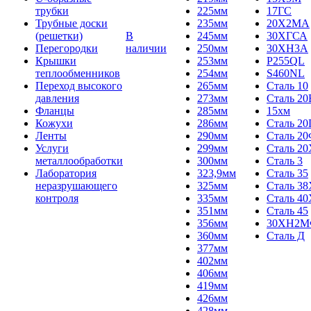
трубки
225мм
17ГС
Трубные доски
235мм
20Х2МА
(решетки)
В
245мм
30ХГСА
Перегородки
наличии
250мм
30ХН3А
Крышки
253мм
P255QL
теплообменников
254мм
S460NL
Переход высокого
265мм
Сталь 10
давления
273мм
Сталь 20
Фланцы
285мм
15хм
Кожухи
286мм
Сталь 2
Ленты
290мм
Сталь 2
Услуги
299мм
Сталь 20
металлообработки
300мм
Сталь 3
Лаборатория
323,9мм
Сталь 35
неразрушающего
325мм
Сталь 3
контроля
335мм
Сталь 40
351мм
Сталь 45
356мм
30ХН2
360мм
Сталь Д
377мм
402мм
406мм
419мм
426мм
428мм