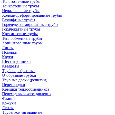
Толстостенные трубы
Тонкостенные трубы
Нержавеющие трубы
Холоднодеформированные трубы
Газлифтные трубы
Горячедеформированные трубы
Горячекатаные трубы
Крекинговые трубы
Теплообменные трубы
Хонингованные трубы
Листы
Поковки
Круги
Шестигранники
Квадраты
Трубы оребренные
U-образные трубки
Трубные доски (решетки)
Перегородки
Крышки теплообменников
Переход высокого давления
Фланцы
Кожухи
Ленты
Трубы хонингованные