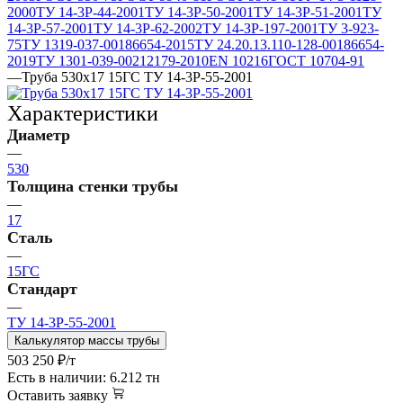
2000
ТУ 14-3Р-44-2001
ТУ 14-3Р-50-2001
ТУ 14-3Р-51-2001
ТУ
14-3Р-57-2001
ТУ 14-3Р-62-2002
ТУ 14-ЗР-197-2001
ТУ 3-923-
75
ТУ 1319-037-00186654-2015
ТУ 24.20.13.110-128-00186654-
2019
ТУ 1301-039-00212179-2010
EN 10216
ГОСТ 10704-91
—
Труба 530х17 15ГС ТУ 14-3Р-55-2001
Характеристики
Диаметр
—
530
Толщина стенки трубы
—
17
Сталь
—
15ГС
Стандарт
—
ТУ 14-3Р-55-2001
Калькулятор массы трубы
503 250
₽
/т
Есть в наличии: 6.212 тн
Оставить заявку