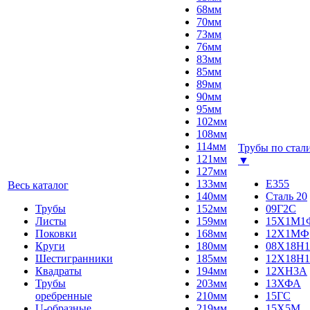
68мм
70мм
73мм
76мм
83мм
85мм
89мм
90мм
95мм
102мм
108мм
114мм
Трубы по стал
121мм
▼
127мм
133мм
E355
Весь каталог
140мм
Сталь 20
Трубы
152мм
09Г2С
Листы
159мм
15Х1М1
Поковки
168мм
12Х1МФ
Круги
180мм
08Х18Н1
Шестигранники
185мм
12Х18Н1
Квадраты
194мм
12ХН3А
Трубы
203мм
13ХФА
оребренные
210мм
15ГС
U-образные
219мм
15Х5М