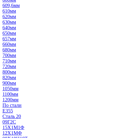
609,6мм
610мм
620мм
630мм
640мм
650мм
657мм
660мм
680мм
700мм
710мм
720мм
800мм
820мм
900мм
1050мм
1100мм
1200мм
По стали
E355
Сталь 20
09Г2С
15Х1М1Ф
12Х1МФ