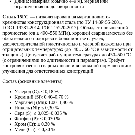
Длина: немерная (обычно 4–9 м), мерная или
ограниченная по договоренности
Сталь 15ГС
— низколегированная марганцовисто-
кремнистая конструкционная сталь (по ТУ 14-3Р-55-2001,
ГОСТ 19281-2014, ГОСТ 5520-2017). Обладает повышенной
прочностью (σв ≥ 490–550 МПа), хорошей свариваемостью без
обязательного подогрева в большинстве случаев,
удовлетворительной пластичностью и ударной вязкостью при
отрицательных температурах (до -40…-60 °C в зависимости от
толщины). Допускает работу при температурах до 450–500 °C
(с ограничениями по длительности и параметрам). Требует
контроля качества сварных швов и возможной нормализации/
улучшения для ответственных конструкций.
Состав (основные элементы):
Углерод (C): ≤ 0,18 %
Кремний (Si): 0,40–0,70 %
Марганец (Mn): 1,00–1,40 %
Никель (Ni): ≤ 0,30 %
Сера (S): ≤ 0,025–0,035 %
Фосфор (P): ≤ 0,030 %
Хром (Cr): ≤ 0,30 %
Медь (Cu): ≤ 0,30 %