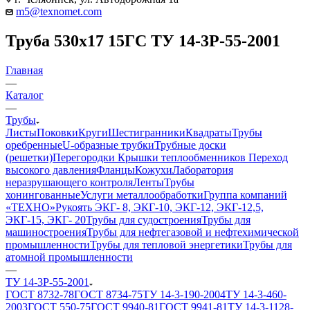
m5@texnomet.com
Труба 530х17 15ГС ТУ 14-3Р-55-2001
Главная
—
Каталог
—
Трубы
Листы
Поковки
Круги
Шестигранники
Квадраты
Трубы
оребренные
U-образные трубки
Трубные доски
(решетки)
Перегородки
Крышки теплообменников
Переход
высокого давления
Фланцы
Кожухи
Лаборатория
неразрушающего контроля
Ленты
Трубы
хонингованные
Услуги металлообработки
Группа компаний
«ТЕХНО»
Рукоять ЭКГ- 8, ЭКГ-10, ЭКГ-12, ЭКГ-12,5,
ЭКГ-15, ЭКГ- 20
Трубы для судостроения
Трубы для
машиностроения
Трубы для нефтегазовой и нефтехимической
промышленности
Трубы для тепловой энергетики
Трубы для
атомной промышленности
—
ТУ 14-3Р-55-2001
ГОСТ 8732-78
ГОСТ 8734-75
ТУ 14-3-190-2004
ТУ 14-3-460-
2003
ГОСТ 550-75
ГОСТ 9940-81
ГОСТ 9941-81
ТУ 14-3-1128-