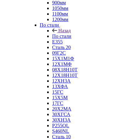
900мм
1050мм
1100мм
1200мм
По стали
Назад
По стали
E355
Сталь 20
09Г2С
15Х1М1Ф
12Х1МФ
08Х18Н10Т
12Х18Н10Т
12ХН3А
13ХФА
15ГС
15Х5М
17ГС
20Х2МА
30ХГСА
30ХН3А
P255QL
S460NL
Сталь 10