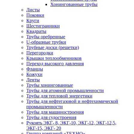
Хонингованные трубы
Листы
Поковки
Круги
Шестигранники
Квадраты
Трубы оребренные
U-образные трубки
Трубные доски (решетки)
Перегородки
Крышки теплообменников
Переход высокого давления
Фланцы
Кожухи
Ленты
Трубы хонингованные
Трубы для атомной промышленности
Трубы для тепловой энергетики
Трубы для нефтегазовой и нефтехимической
промышленности
Трубы для машиностроения
Трубы для судостроения
Рукоять ЭКГ- 8, ЭКГ-10, ЭКГ-12, ЭКГ-12,5,
ЭКГ-15, ЭКГ- 20
Группа компаний «ТЕХНО»