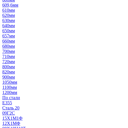
609,6мм
610мм
620мм
630мм
640мм
650мм
657мм
660мм
680мм
700мм
710мм
720мм
800мм
820мм
900мм
1050мм
1100мм
1200мм
По стали
E355
Сталь 20
09Г2С
15Х1М1Ф
12Х1МФ