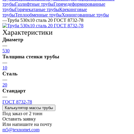
трубы
Газлифтные трубы
Горячедеформированные
трубы
Горячекатаные трубы
Крекинговые
трубы
Теплообменные трубы
Хонингованные трубы
—
Труба 530х10 сталь 20 ГОСТ 8732-78
Характеристики
Диаметр
—
530
Толщина стенки трубы
—
10
Сталь
—
20
Стандарт
—
ГОСТ 8732-78
Калькулятор массы трубы
Под заказ от 2 тонн
Оставить заявку
Или напишите на почту
m5@texnomet.com