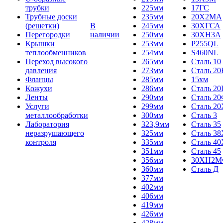
трубки
225мм
17ГС
Трубные доски
235мм
20Х2МА
(решетки)
В
245мм
30ХГСА
Перегородки
наличии
250мм
30ХН3А
Крышки
253мм
P255QL
теплообменников
254мм
S460NL
Переход высокого
265мм
Сталь 10
давления
273мм
Сталь 20
Фланцы
285мм
15хм
Кожухи
286мм
Сталь 2
Ленты
290мм
Сталь 2
Услуги
299мм
Сталь 20
металлообработки
300мм
Сталь 3
Лаборатория
323,9мм
Сталь 35
неразрушающего
325мм
Сталь 3
контроля
335мм
Сталь 40
351мм
Сталь 45
356мм
30ХН2
360мм
Сталь Д
377мм
402мм
406мм
419мм
426мм
428мм