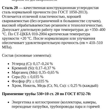
Сталь 20
— качественная конструкционная углеродистая
сталь нормальной прочности (по ГОСТ 1050-2013).
Отличается отличной пластичностью, хорошей
свариваемостью (без ограничений в большинстве случаев),
высокой обрабатываемостью резанием и технологичностью.
Допускает длительную работу при температурах до +350–400
°C. По СТ-ЦКБА 010-2004 критическая температура
хрупкости +20 °C. После нормализации или улучшения
обеспечивает удовлетворительную прочность (σв ≈ 410–510
МПа).
Состав (основные элементы):
Углерод (C): 0,17–0,24 %
Кремний (Si): 0,17–0,37 %
Марганец (Mn): 0,35–0,65 %
Сера (S): ≤ 0,035 %
Фосфор (P): ≤ 0,035 %
Хром, Никель, Медь (Cr, Ni, Cu): ≤ 0,25 % (каждый)
Применение трубы 530×10 ст. 20 по ГОСТ 8732-78:
Энергетика и котлостроение (коллекторы, камеры,
переходные патрубки, трубопроводы пара и горячей