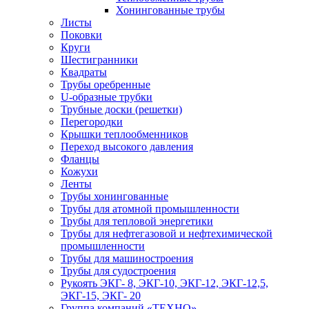
Хонингованные трубы
Листы
Поковки
Круги
Шестигранники
Квадраты
Трубы оребренные
U-образные трубки
Трубные доски (решетки)
Перегородки
Крышки теплообменников
Переход высокого давления
Фланцы
Кожухи
Ленты
Трубы хонингованные
Трубы для атомной промышленности
Трубы для тепловой энергетики
Трубы для нефтегазовой и нефтехимической
промышленности
Трубы для машиностроения
Трубы для судостроения
Рукоять ЭКГ- 8, ЭКГ-10, ЭКГ-12, ЭКГ-12,5,
ЭКГ-15, ЭКГ- 20
Группа компаний «ТЕХНО»