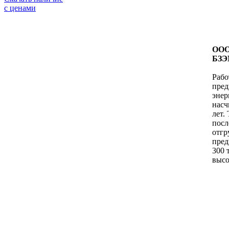
с ценами
ООО
БЗЭ
Рабо
пред
энер
насч
лет.
посл
отг
пред
300 
высо