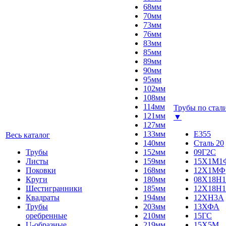
68мм
70мм
73мм
76мм
83мм
85мм
89мм
90мм
95мм
102мм
108мм
114мм
Трубы по стал
121мм
▼
127мм
133мм
E355
Весь каталог
140мм
Сталь 20
Трубы
152мм
09Г2С
Листы
159мм
15Х1М1
Поковки
168мм
12Х1МФ
Круги
180мм
08Х18Н1
Шестигранники
185мм
12Х18Н1
Квадраты
194мм
12ХН3А
Трубы
203мм
13ХФА
оребренные
210мм
15ГС
U-образные
219мм
15Х5М