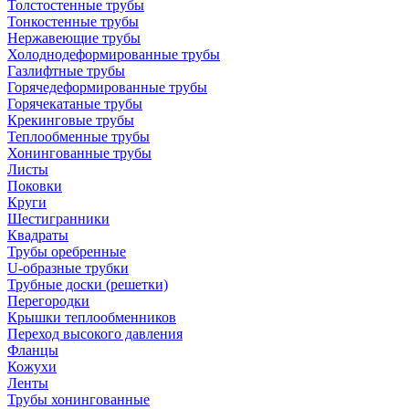
Толстостенные трубы
Тонкостенные трубы
Нержавеющие трубы
Холоднодеформированные трубы
Газлифтные трубы
Горячедеформированные трубы
Горячекатаные трубы
Крекинговые трубы
Теплообменные трубы
Хонингованные трубы
Листы
Поковки
Круги
Шестигранники
Квадраты
Трубы оребренные
U-образные трубки
Трубные доски (решетки)
Перегородки
Крышки теплообменников
Переход высокого давления
Фланцы
Кожухи
Ленты
Трубы хонингованные