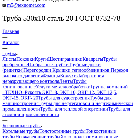
m5@texnomet.com
Труба 530х10 сталь 20 ГОСТ 8732-78
Главная
—
Каталог
—
Трубы
Листы
Поковки
Круги
Шестигранники
Квадраты
Трубы
оребренные
U-образные трубки
Трубные доски
(решетки)
Перегородки
Крышки теплообменников
Переход
высокого давления
Фланцы
Кожухи
Лаборатория
неразрушающего контроля
Ленты
Трубы
хонингованные
Услуги металлообработки
Группа компаний
«ТЕХНО»
Рукоять ЭКГ- 8, ЭКГ-10, ЭКГ-12, ЭКГ-12,5,
ЭКГ-15, ЭКГ- 20
Трубы для судостроения
Трубы для
машиностроения
Трубы для нефтегазовой и нефтехимической
промышленности
Трубы для тепловой энергетики
Трубы для
атомной промышленности
—
Бесшовные трубы
Котельные трубы
Толстостенные трубы
Тонкостенные
трубы
Нержавеющие трубы
Холоднодеформированные