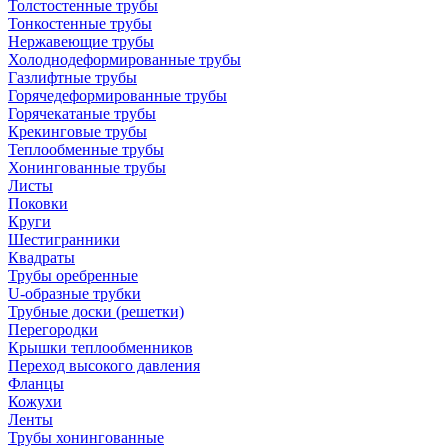
Толстостенные трубы
Тонкостенные трубы
Нержавеющие трубы
Холоднодеформированные трубы
Газлифтные трубы
Горячедеформированные трубы
Горячекатаные трубы
Крекинговые трубы
Теплообменные трубы
Хонингованные трубы
Листы
Поковки
Круги
Шестигранники
Квадраты
Трубы оребренные
U-образные трубки
Трубные доски (решетки)
Перегородки
Крышки теплообменников
Переход высокого давления
Фланцы
Кожухи
Ленты
Трубы хонингованные