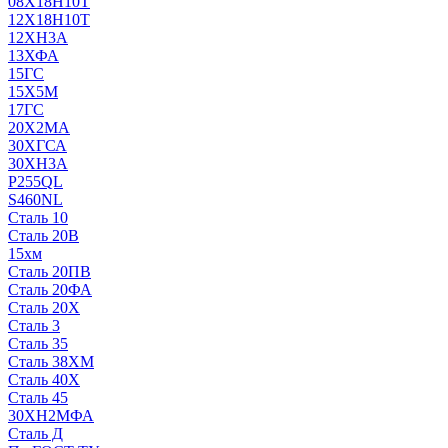
08Х18Н10Т
12Х18Н10Т
12ХН3А
13ХФА
15ГС
15Х5М
17ГС
20Х2МА
30ХГСА
30ХН3А
P255QL
S460NL
Сталь 10
Сталь 20В
15хм
Сталь 20ПВ
Сталь 20ФА
Сталь 20Х
Сталь 3
Сталь 35
Сталь 38ХМ
Сталь 40Х
Сталь 45
30ХН2МФА
Сталь Д