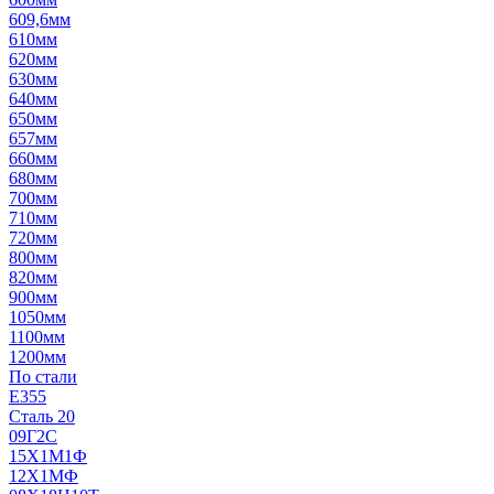
609,6мм
610мм
620мм
630мм
640мм
650мм
657мм
660мм
680мм
700мм
710мм
720мм
800мм
820мм
900мм
1050мм
1100мм
1200мм
По стали
E355
Сталь 20
09Г2С
15Х1М1Ф
12Х1МФ