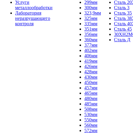
Услуги
299мм
Сталь 20
металлообработки
300мм
Сталь 3
Лаборатория
323,9мм
Сталь 35
неразрушающего
325мм
Сталь 3
контроля
335мм
Сталь 40
351мм
Сталь 45
356мм
30ХН2
360мм
Сталь Д
377мм
402мм
406мм
419мм
426мм
428мм
430мм
450мм
457мм
465мм
480мм
485мм
508мм
530мм
550мм
560мм
572мм