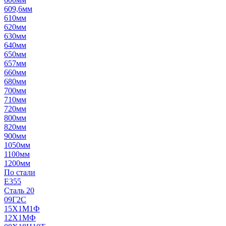
609,6мм
610мм
620мм
630мм
640мм
650мм
657мм
660мм
680мм
700мм
710мм
720мм
800мм
820мм
900мм
1050мм
1100мм
1200мм
По стали
E355
Сталь 20
09Г2С
15Х1М1Ф
12Х1МФ