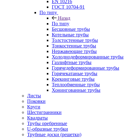
EN 10216
ГОСТ 10704-91
По типу
Назад
По типу
Бесшовные трубы
Котельные трубы
Толстостенные трубы
Тонкостенные трубы
Нержавеющие трубы
Холоднодеформированные трубы
Газлифтные трубы
Горячедеформированные трубы
Горячекатаные трубы
Крекинговые трубы
Теплообменные трубы
Хонингованные трубы
Листы
Поковки
Круги
Шестигранники
Квадраты
Трубы оребренные
U-образные трубки
Трубные доски (решетки)