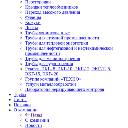
Перегородки
Крышки теплообменников
Переход высокого давления
Фланцы
Кожухи
Ленты
Трубы хонингованные
Трубы для атомной промышленности
Трубы для тепловой энергетики
Трубы для нефтегазовой и нефтехимической
промышленности
Трубы для машиностроения
Трубы для судостроения
Рукоять ЭКГ- 8, ЭКГ-10, ЭКГ-12, ЭКГ-12,5,
ЭКГ-15, ЭКГ- 20
Группа компаний «ТЕХНО»
Услуги металлообработки
Лаборатория неразрушающего контроля
Трубы
Листы
Поковки
О компании
Назад
О компании
Новости