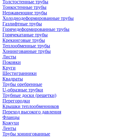
Толстостенные трубы
Тонкостенные трубы
Нержавеющие трубы
Холоднодеформированные трубы
Газлифтные трубы
Горячедеформированные трубы
Горячекатаные трубы
Крекинговые трубы
Теплообменные трубы
Хонингованные трубы
Листы
Поковки
Круги
Шестигранники
Квадраты
Трубы оребренные
U-образные трубки
Трубные доски (решетки)
Перегородки
Крышки теплообменников
Переход высокого давления
Фланцы
Кожухи
Ленты
Трубы хонингованные