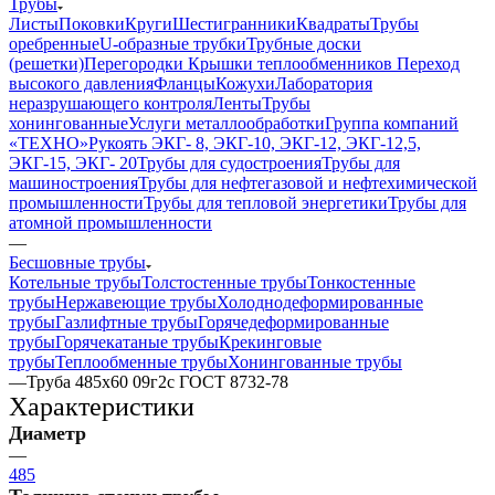
Трубы
Листы
Поковки
Круги
Шестигранники
Квадраты
Трубы
оребренные
U-образные трубки
Трубные доски
(решетки)
Перегородки
Крышки теплообменников
Переход
высокого давления
Фланцы
Кожухи
Лаборатория
неразрушающего контроля
Ленты
Трубы
хонингованные
Услуги металлообработки
Группа компаний
«ТЕХНО»
Рукоять ЭКГ- 8, ЭКГ-10, ЭКГ-12, ЭКГ-12,5,
ЭКГ-15, ЭКГ- 20
Трубы для судостроения
Трубы для
машиностроения
Трубы для нефтегазовой и нефтехимической
промышленности
Трубы для тепловой энергетики
Трубы для
атомной промышленности
—
Бесшовные трубы
Котельные трубы
Толстостенные трубы
Тонкостенные
трубы
Нержавеющие трубы
Холоднодеформированные
трубы
Газлифтные трубы
Горячедеформированные
трубы
Горячекатаные трубы
Крекинговые
трубы
Теплообменные трубы
Хонингованные трубы
—
Труба 485х60 09г2с ГОСТ 8732-78
Характеристики
Диаметр
—
485