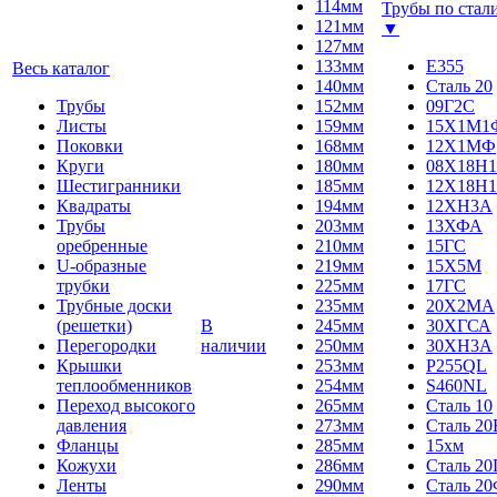
114мм
Трубы по стал
121мм
▼
127мм
133мм
E355
Весь каталог
140мм
Сталь 20
Трубы
152мм
09Г2С
Листы
159мм
15Х1М1
Поковки
168мм
12Х1МФ
Круги
180мм
08Х18Н1
Шестигранники
185мм
12Х18Н1
Квадраты
194мм
12ХН3А
Трубы
203мм
13ХФА
оребренные
210мм
15ГС
U-образные
219мм
15Х5М
трубки
225мм
17ГС
Трубные доски
235мм
20Х2МА
(решетки)
В
245мм
30ХГСА
Перегородки
наличии
250мм
30ХН3А
Крышки
253мм
P255QL
теплообменников
254мм
S460NL
Переход высокого
265мм
Сталь 10
давления
273мм
Сталь 20
Фланцы
285мм
15хм
Кожухи
286мм
Сталь 2
Ленты
290мм
Сталь 2