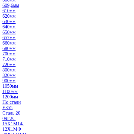
609,6мм
610мм
620мм
630мм
640мм
650мм
657мм
660мм
680мм
700мм
710мм
720мм
800мм
820мм
900мм
1050мм
1100мм
1200мм
По стали
E355
Сталь 20
09Г2С
15Х1М1Ф
12Х1МФ