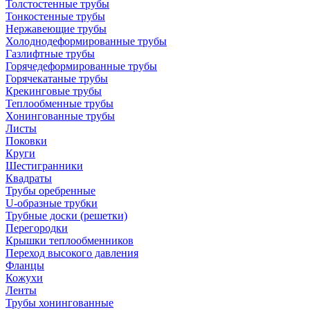
Толстостенные трубы
Тонкостенные трубы
Нержавеющие трубы
Холоднодеформированные трубы
Газлифтные трубы
Горячедеформированные трубы
Горячекатаные трубы
Крекинговые трубы
Теплообменные трубы
Хонингованные трубы
Листы
Поковки
Круги
Шестигранники
Квадраты
Трубы оребренные
U-образные трубки
Трубные доски (решетки)
Перегородки
Крышки теплообменников
Переход высокого давления
Фланцы
Кожухи
Ленты
Трубы хонингованные