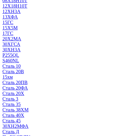
08Х18Н10Т
12Х18Н10Т
12ХН3А
13ХФА
15ГС
15Х5М
17ГС
20Х2МА
30ХГСА
30ХН3А
P255QL
S460NL
Сталь 10
Сталь 20В
15хм
Сталь 20ПВ
Сталь 20ФА
Сталь 20Х
Сталь 3
Сталь 35
Сталь 38ХМ
Сталь 40Х
Сталь 45
30ХН2МФА
Сталь Д