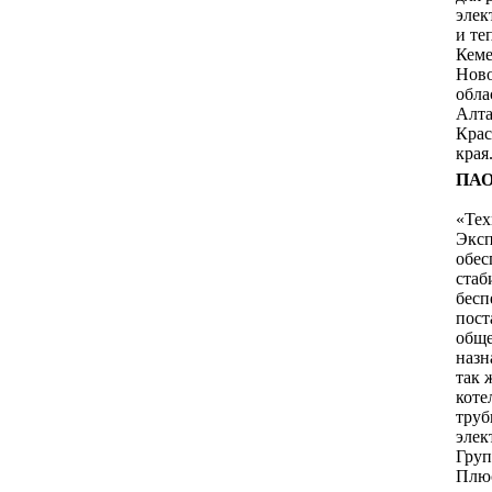
элек
и те
Кеме
Нов
обла
Алта
Крас
края
ПАО
«Тех
Эксп
обес
стаб
бесп
пост
общ
назн
так 
коте
труб
элек
Гру
Плю