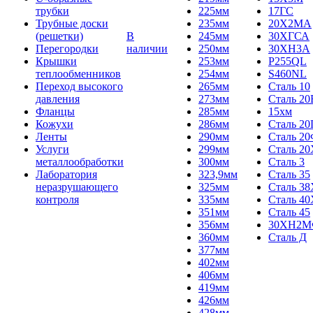
трубки
225мм
17ГС
Трубные доски
235мм
20Х2МА
(решетки)
В
245мм
30ХГСА
Перегородки
наличии
250мм
30ХН3А
Крышки
253мм
P255QL
теплообменников
254мм
S460NL
Переход высокого
265мм
Сталь 10
давления
273мм
Сталь 20
Фланцы
285мм
15хм
Кожухи
286мм
Сталь 2
Ленты
290мм
Сталь 2
Услуги
299мм
Сталь 20
металлообработки
300мм
Сталь 3
Лаборатория
323,9мм
Сталь 35
неразрушающего
325мм
Сталь 3
контроля
335мм
Сталь 40
351мм
Сталь 45
356мм
30ХН2
360мм
Сталь Д
377мм
402мм
406мм
419мм
426мм
428мм