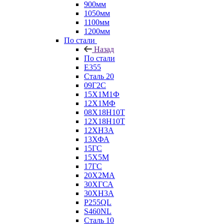
900мм
1050мм
1100мм
1200мм
По стали
Назад
По стали
E355
Сталь 20
09Г2С
15Х1М1Ф
12Х1МФ
08Х18Н10Т
12Х18Н10Т
12ХН3А
13ХФА
15ГС
15Х5М
17ГС
20Х2МА
30ХГСА
30ХН3А
P255QL
S460NL
Сталь 10