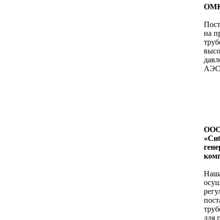
ОМК
Пост
на п
труб
высо
давле
АЭС
ОО
«Си
ген
ком
Наш
осущ
регу
пост
труб
для 