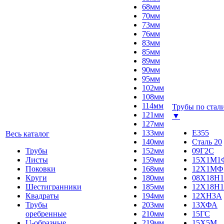
68мм
70мм
73мм
76мм
83мм
85мм
89мм
90мм
95мм
102мм
108мм
114мм
Трубы по стал
121мм
▼
127мм
133мм
E355
Весь каталог
140мм
Сталь 20
Трубы
152мм
09Г2С
Листы
159мм
15Х1М1
Поковки
168мм
12Х1МФ
Круги
180мм
08Х18Н1
Шестигранники
185мм
12Х18Н1
Квадраты
194мм
12ХН3А
Трубы
203мм
13ХФА
оребренные
210мм
15ГС
U-образные
219мм
15Х5М