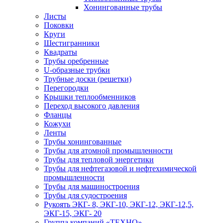
Хонингованные трубы
Листы
Поковки
Круги
Шестигранники
Квадраты
Трубы оребренные
U-образные трубки
Трубные доски (решетки)
Перегородки
Крышки теплообменников
Переход высокого давления
Фланцы
Кожухи
Ленты
Трубы хонингованные
Трубы для атомной промышленности
Трубы для тепловой энергетики
Трубы для нефтегазовой и нефтехимической
промышленности
Трубы для машиностроения
Трубы для судостроения
Рукоять ЭКГ- 8, ЭКГ-10, ЭКГ-12, ЭКГ-12,5,
ЭКГ-15, ЭКГ- 20
Группа компаний «ТЕХНО»