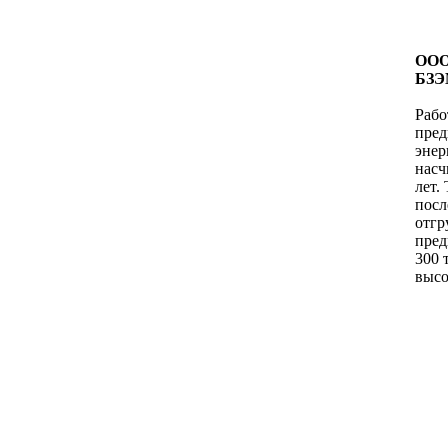
ООО
БЗЭ
Рабо
пред
энер
насч
лет.
посл
отг
пред
300 
высо