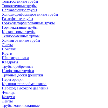
Толстостенные трубы
Тонкостенные трубы
Нержавеющие трубы
Холоднодеформированные трубы
Газлифтные трубы
Горячедеформированные трубы
Горячекатаные трубы
Крекинговые трубы
Теплообменные трубы
Хонингованные трубы
Листы
Поковки
Круги
Шестигранники
Квадраты
Трубы оребренные
U-образные трубки
Трубные доски (решетки)
Перегородки
Крышки теплообменников
Переход высокого давления
Фланцы
Кожухи
Ленты
Трубы хонингованные