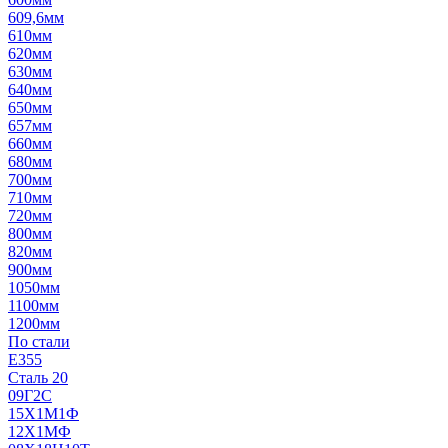
609,6мм
610мм
620мм
630мм
640мм
650мм
657мм
660мм
680мм
700мм
710мм
720мм
800мм
820мм
900мм
1050мм
1100мм
1200мм
По стали
E355
Сталь 20
09Г2С
15Х1М1Ф
12Х1МФ