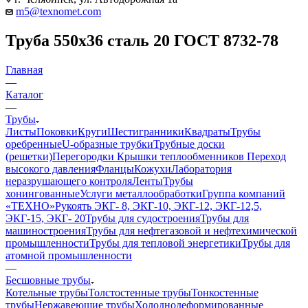
m5@texnomet.com
Труба 550х36 сталь 20 ГОСТ 8732-78
Главная
—
Каталог
—
Трубы
Листы
Поковки
Круги
Шестигранники
Квадраты
Трубы
оребренные
U-образные трубки
Трубные доски
(решетки)
Перегородки
Крышки теплообменников
Переход
высокого давления
Фланцы
Кожухи
Лаборатория
неразрушающего контроля
Ленты
Трубы
хонингованные
Услуги металлообработки
Группа компаний
«ТЕХНО»
Рукоять ЭКГ- 8, ЭКГ-10, ЭКГ-12, ЭКГ-12,5,
ЭКГ-15, ЭКГ- 20
Трубы для судостроения
Трубы для
машиностроения
Трубы для нефтегазовой и нефтехимической
промышленности
Трубы для тепловой энергетики
Трубы для
атомной промышленности
—
Бесшовные трубы
Котельные трубы
Толстостенные трубы
Тонкостенные
трубы
Нержавеющие трубы
Холоднодеформированные