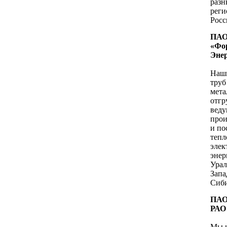
разн
рег
Росс
ПА
«Фо
Эне
Наши
труб
мета
отгр
вед
прои
и по
тепл
элек
энер
Урал
Запа
Сиб
ПАО
РАО
Мы 