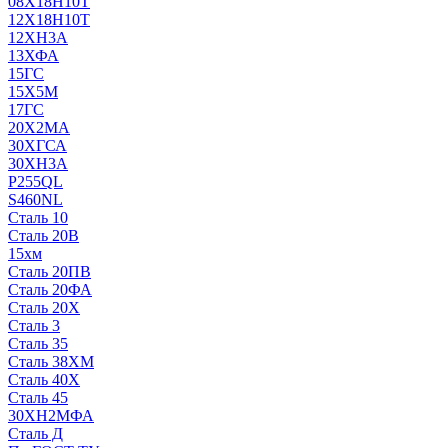
08Х18Н10Т
12Х18Н10Т
12ХН3А
13ХФА
15ГС
15Х5М
17ГС
20Х2МА
30ХГСА
30ХН3А
P255QL
S460NL
Сталь 10
Сталь 20В
15хм
Сталь 20ПВ
Сталь 20ФА
Сталь 20Х
Сталь 3
Сталь 35
Сталь 38ХМ
Сталь 40Х
Сталь 45
30ХН2МФА
Сталь Д