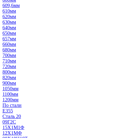
609,6мм
610мм
620мм
630мм
640мм
650мм
657мм
660мм
680мм
700мм
710мм
720мм
800мм
820мм
900мм
1050мм
1100мм
1200мм
По стали
E355
Сталь 20
09Г2С
15Х1М1Ф
12Х1МФ