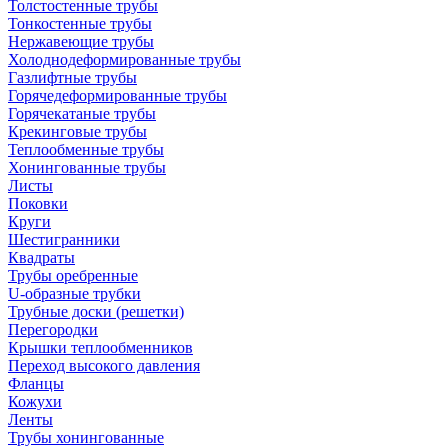
Толстостенные трубы
Тонкостенные трубы
Нержавеющие трубы
Холоднодеформированные трубы
Газлифтные трубы
Горячедеформированные трубы
Горячекатаные трубы
Крекинговые трубы
Теплообменные трубы
Хонингованные трубы
Листы
Поковки
Круги
Шестигранники
Квадраты
Трубы оребренные
U-образные трубки
Трубные доски (решетки)
Перегородки
Крышки теплообменников
Переход высокого давления
Фланцы
Кожухи
Ленты
Трубы хонингованные